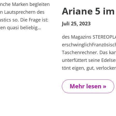
anche Marken begleiten
Ariane 5 im
den Lautsprechern des
tics so. Die Frage ist:
Juli 25, 2023
ten quasi beliebig…
des Magazins STEREOPLA
erschwinglichFranzösisch
Taschenrechner. Das kan
unterfüttert seine Edels
tönt eigen, gut, verlocke
Mehr lesen »