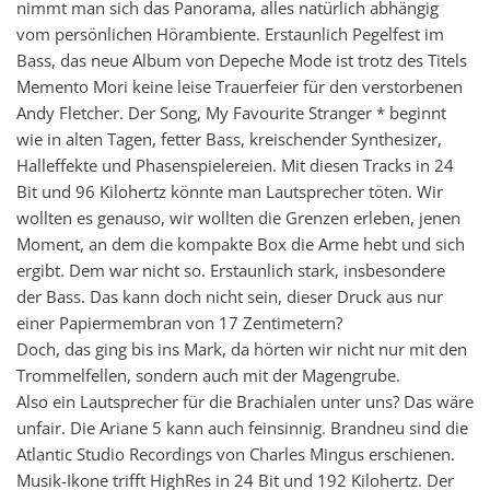
nimmt man sich das Panorama, alles natürlich abhängig
vom persönlichen Hörambiente. Erstaunlich Pegelfest im
Bass, das neue Album von Depeche Mode ist trotz des Titels
Memento Mori keine leise Trauerfeier für den verstorbenen
Andy Fletcher. Der Song, My Favourite Stranger * beginnt
wie in alten Tagen, fetter Bass, kreischender Synthesizer,
Halleffekte und Phasenspielereien. Mit diesen Tracks in 24
Bit und 96 Kilohertz könnte man Lautsprecher töten. Wir
wollten es genauso, wir wollten die Grenzen erleben, jenen
Moment, an dem die kompakte Box die Arme hebt und sich
ergibt. Dem war nicht so. Erstaunlich stark, insbesondere
der Bass. Das kann doch nicht sein, dieser Druck aus nur
einer Papiermembran von 17 Zentimetern?
Doch, das ging bis ins Mark, da hörten wir nicht nur mit den
Trommelfellen, sondern auch mit der Magengrube.
Also ein Lautsprecher für die Brachialen unter uns? Das wäre
unfair. Die Ariane 5 kann auch feinsinnig. Brandneu sind die
Atlantic Studio Recordings von Charles Mingus erschienen.
Musik-Ikone trifft HighRes in 24 Bit und 192 Kilohertz. Der